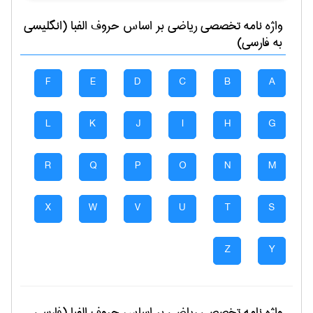
واژه نامه تخصصی
رياضی
بر اساس حروف الفبا (انگلیسی
به فارسی)
F
E
D
C
B
A
L
K
J
I
H
G
R
Q
P
O
N
M
X
W
V
U
T
S
Z
Y
واژه نامه تخصصی
رياضی
بر اساس حروف الفبا (فارسی