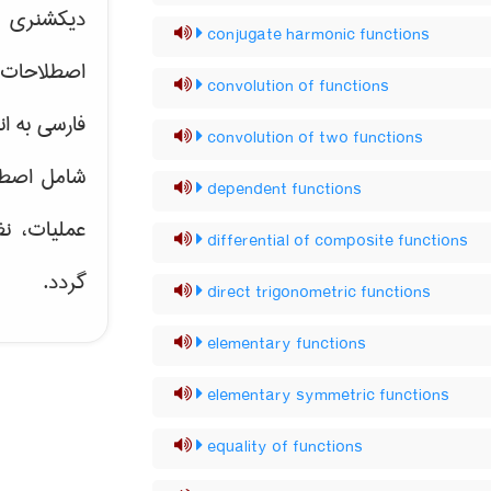
دیکشنری ت
conjugate harmonic functions
اصطلاحات 
convolution of functions
فارسی به ان
convolution of two functions
شامل اصط
dependent functions
عملیات، نظ
differential of composite functions
گردد.
direct trigonometric functions
elementary functions
elementary symmetric functions
equality of functions