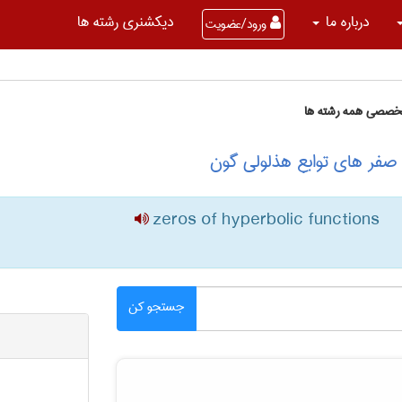
درباره ما
دیکشنری رشته ها
ورود/عضویت
تخصصی همه رشته ها
 صفر های توابع هذلولی گون
zeros of hyperbolic functions
جستجو کن