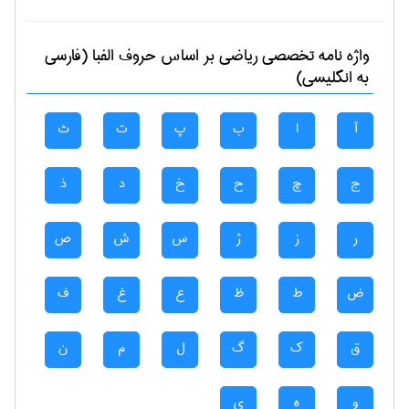
واژه نامه تخصصی
رياضی
بر اساس حروف الفبا (فارسی
به انگلیسی)
آ
ا
ب
پ
ت
ث
ج
چ
ح
خ
د
ذ
ر
ز
ژ
س
ش
ص
ض
ط
ظ
ع
غ
ف
ق
ک
گ
ل
م
ن
و
ه
ی