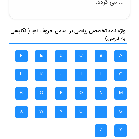
... می گردد.
واژه نامه تخصصی
رياضی
بر اساس حروف الفبا (انگلیسی
به فارسی)
F
E
D
C
B
A
L
K
J
I
H
G
R
Q
P
O
N
M
X
W
V
U
T
S
Z
Y