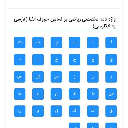
واژه نامه تخصصی
رياضی
بر اساس حروف الفبا (فارسی
به انگلیسی)
آ
ا
ب
پ
ت
ث
ج
چ
ح
خ
د
ذ
ر
ز
ژ
س
ش
ص
ض
ط
ظ
ع
غ
ف
ق
ک
گ
ل
م
ن
و
ه
ی