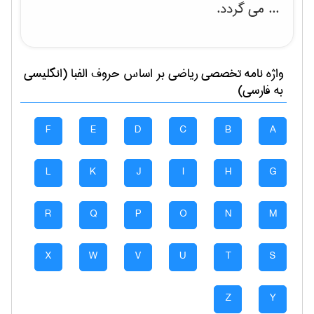
... می گردد.
واژه نامه تخصصی
رياضی
بر اساس حروف الفبا (انگلیسی
به فارسی)
F
E
D
C
B
A
L
K
J
I
H
G
R
Q
P
O
N
M
X
W
V
U
T
S
Z
Y