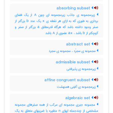
absorbing subset
زیرمجموعه ی جاذب زیرمجموعه ای چون A از یک فضای
برداری به طوری که به ازای هر نقطه ی x یک عدد b بزرگتر از
صفر وجود داشته باشد که هرگاه قدرمطلق a بزرگتر از صفر و
کوچکتر از b باشد ، ax عضوی از A باشد
abstract set
مجموعه ی مجرّد ، مجموعه ی مجرد
admissible subset
زیرمجموعه ی پذیرفتنی
affine congruent subset
زیرمجموعه ی آفینی همنهشت
algebraic set
مجموعه جبری مجموعه ای مرکب از همه صفرهای مجموعه
مشخصی از چندجمله ایهای n متغیره با ضریبهای متعلق به یک