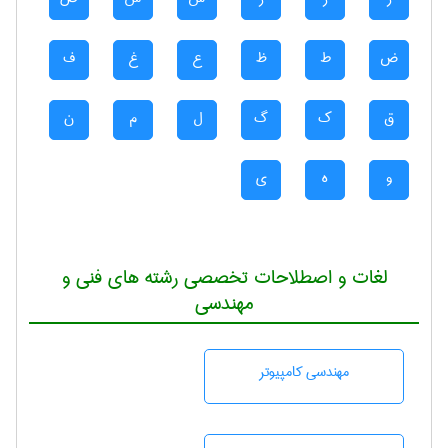
ض
ط
ظ
ع
غ
ف
ق
ک
گ
ل
م
ن
و
ه
ی
لغات و اصطلاحات تخصصی رشته های فنی و
مهندسی
مهندسی كامپيوتر