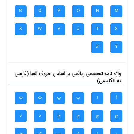
R
Q
P
O
N
M
X
W
V
U
T
S
Z
Y
واژه نامه تخصصی
رياضی
بر اساس حروف الفبا (فارسی
به انگلیسی)
آ
ا
ب
پ
ت
ث
ج
چ
ح
خ
د
ذ
ر
ز
ژ
س
ش
ص