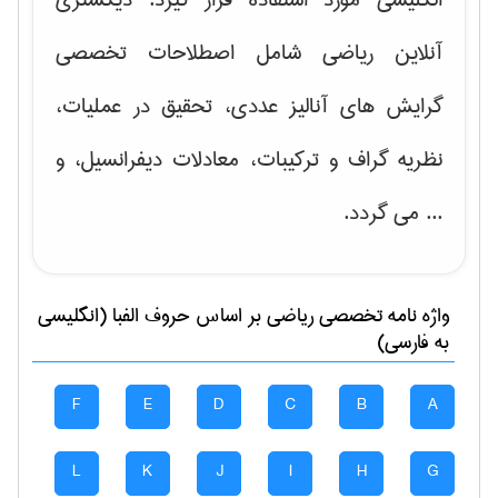
آنلاین ریاضی شامل اصطلاحات تخصصی
گرایش های
آنالیز عددی، تحقیق در عملیات،
نظریه گراف و تركیبات، معادلات دیفرانسیل
، و
... می گردد.
واژه نامه تخصصی
رياضی
بر اساس حروف الفبا (انگلیسی
به فارسی)
F
E
D
C
B
A
L
K
J
I
H
G