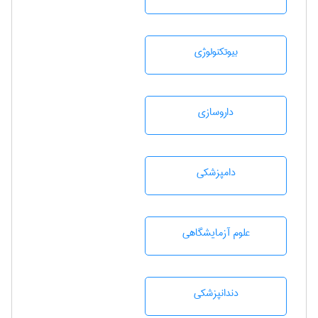
بيوتكنولوژی
داروسازی
دامپزشكی
علوم آزمايشگاهی
دندانپزشكی