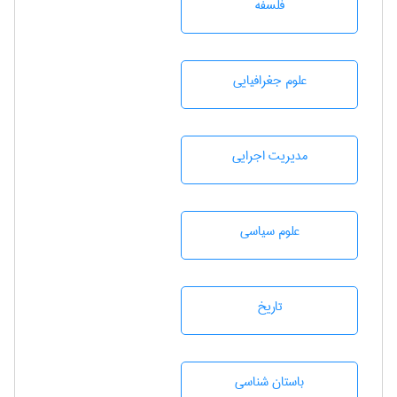
فلسفه
علوم جغرافيايی
مديريت اجرايی
علوم سياسی
تاريخ
باستان شناسی