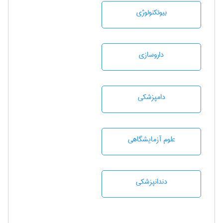
بيوتكنولوژی
داروسازی
دامپزشكی
علوم آزمايشگاهی
دندانپزشكی