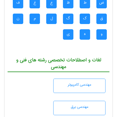
ض
ط
ظ
ع
غ
ف
ق
ک
گ
ل
م
ن
و
ه
ی
لغات و اصطلاحات تخصصی رشته های فنی و
مهندسی
مهندسی كامپيوتر
مهندسی برق