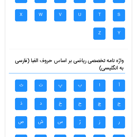
X
W
V
U
T
S
Z
Y
واژه نامه تخصصی
رياضی
بر اساس حروف الفبا (فارسی
به انگلیسی)
آ
ا
ب
پ
ت
ث
ج
چ
ح
خ
د
ذ
ر
ز
ژ
س
ش
ص