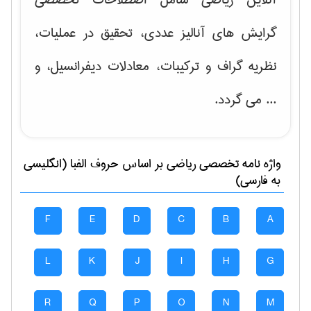
گرایش های
آنالیز عددی، تحقیق در عملیات،
نظریه گراف و تركیبات، معادلات دیفرانسیل
، و
... می گردد.
واژه نامه تخصصی
رياضی
بر اساس حروف الفبا (انگلیسی
به فارسی)
F
E
D
C
B
A
L
K
J
I
H
G
R
Q
P
O
N
M