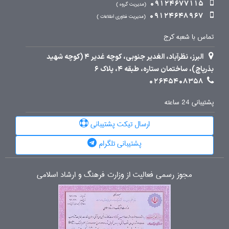
09124677115
مدیریت گروه
09124648967
مدیریت فناوری اطلاعات
تماس با شعبه کرج
البرز، نظرآباد، الغدیر جنوبی، کوچه غدیر 4 (کوچه شهید
بذرپاچ)، ساختمان ستاره، طبقه 4، پلاک 6
02645408358
پشتیبانی 24 ساعته
ارسال تیکت پشتیبانی
پشتیبانی تلگرام
مجوز رسمی فعالیت از وزارت فرهنگ و ارشاد اسلامی