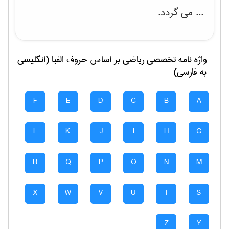
... می گردد.
واژه نامه تخصصی
رياضی
بر اساس حروف الفبا (انگلیسی
به فارسی)
F
E
D
C
B
A
L
K
J
I
H
G
R
Q
P
O
N
M
X
W
V
U
T
S
Z
Y