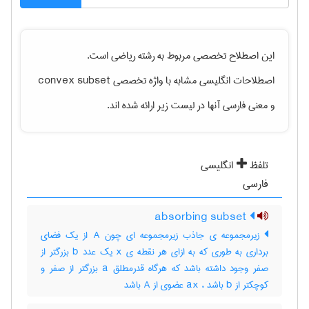
این اصطلاح تخصصی مربوط به رشته
رياضی
است.
اصطلاحات انگلیسی مشابه با واژه تخصصی
convex subset
و معنی فارسی آنها در لیست زیر ارائه شده اند.
تلفظ
انگلیسی
فارسی
absorbing subset
زیرمجموعه ی جاذب زیرمجموعه ای چون A از یک فضای
برداری به طوری که به ازای هر نقطه ی x یک عدد b بزرگتر از
صفر وجود داشته باشد که هرگاه قدرمطلق a بزرگتر از صفر و
کوچکتر از b باشد ، ax عضوی از A باشد