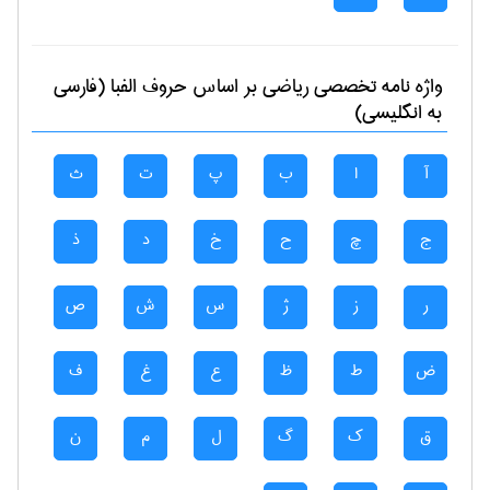
واژه نامه تخصصی
رياضی
بر اساس حروف الفبا (فارسی
به انگلیسی)
آ
ا
ب
پ
ت
ث
ج
چ
ح
خ
د
ذ
ر
ز
ژ
س
ش
ص
ض
ط
ظ
ع
غ
ف
ق
ک
گ
ل
م
ن