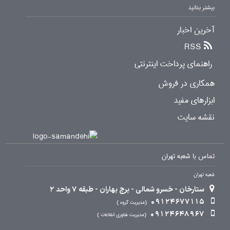
بیشتر بدانید
آخرین اخبار
RSS
راهنمای پرداخت اینترنتی
همکاری در فروش
ابزارهای مفید
نقشه سایت
تماس با شعبه تهران
شعبه تهران
ستارخان - خسرو شمالی - برج بهاران - طبقه 7 واحد 2
09124677115
مدیریت گروه
09124648967
مدیریت فناوری اطلاعات