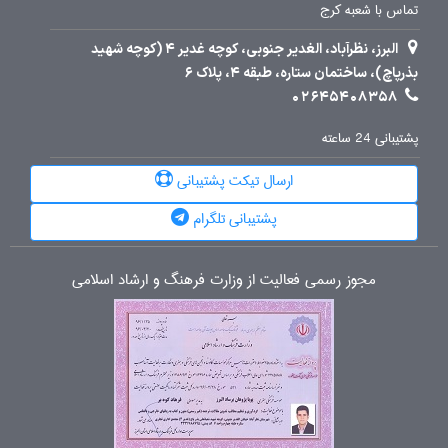
تماس با شعبه کرج
البرز، نظرآباد، الغدیر جنوبی، کوچه غدیر 4 (کوچه شهید
بذرپاچ)، ساختمان ستاره، طبقه 4، پلاک 6
02645408358
پشتیبانی 24 ساعته
ارسال تیکت پشتیبانی
پشتیبانی تلگرام
مجوز رسمی فعالیت از وزارت فرهنگ و ارشاد اسلامی