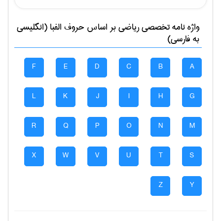
واژه نامه تخصصی
رياضی
بر اساس حروف الفبا (انگلیسی
به فارسی)
F
E
D
C
B
A
L
K
J
I
H
G
R
Q
P
O
N
M
X
W
V
U
T
S
Z
Y