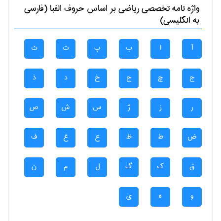
واژه نامه تخصصی
رياضی
بر اساس حروف الفبا (فارسی
به انگلیسی)
آ
ا
ب
پ
ت
ث
ج
چ
ح
خ
د
ذ
ر
ز
ژ
س
ش
ص
ض
ط
ظ
ع
غ
ف
ق
ک
گ
ل
م
ن
و
ه
ی