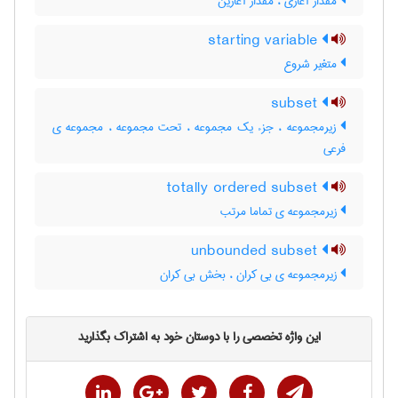
مقدار آغازی ، مقدار آغازین
starting variable
متغیر شروع
subset
زیرمجموعه ، جزء یک مجموعه ، تحت مجموعه ، مجموعه ی
فرعی
totally ordered subset
زیرمجموعه ی تماما مرتب
unbounded subset
زیرمجموعه ی بی کران ، بخش بی کران
این واژه تخصصی را با دوستان خود به اشتراک بگذارید