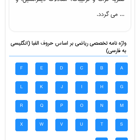
... می گردد.
واژه نامه تخصصی
رياضی
بر اساس حروف الفبا (انگلیسی
به فارسی)
F
E
D
C
B
A
L
K
J
I
H
G
R
Q
P
O
N
M
X
W
V
U
T
S