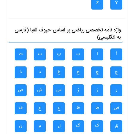
Z
Y
واژه نامه تخصصی
رياضی
بر اساس حروف الفبا (فارسی
به انگلیسی)
آ
ا
ب
پ
ت
ث
ج
چ
ح
خ
د
ذ
ر
ز
ژ
س
ش
ص
ض
ط
ظ
ع
غ
ف
ق
ک
گ
ل
م
ن