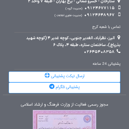
ستارخان - خسرو شمالی - برج بهاران - طبقه 7 واحد 2
09124677115
مدیریت گروه
09124648967
مدیریت فناوری اطلاعات
تماس با شعبه کرج
البرز، نظرآباد، الغدیر جنوبی، کوچه غدیر 4 (کوچه شهید
بذرپاچ)، ساختمان ستاره، طبقه 4، پلاک 6
02645408358
پشتیبانی 24 ساعته
ارسال تیکت پشتیبانی
پشتیبانی تلگرام
مجوز رسمی فعالیت از وزارت فرهنگ و ارشاد اسلامی