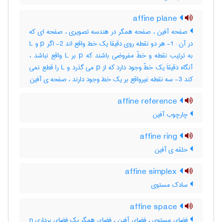
affine plane
صفحه آفین ، صفحه همگر در هندسه تصویری ، صفحه ای که
در آن : 1- هر دو نقطه روی دقیقاَ یک خط واقع اند 2- اگر p و L
به ترتیب نقطه و خطّ مفروضی باشند که p بر L واقع نباشد ،
آنگاه دقیقاَ یک خطّ وجود دارد که از p می گذرد و L را قطع نمی
کند 3- سه نقطه غیرواقع بر یک خط وجود دارند ، صفحه ی آفین
affine reference
چارچوب آفین
affine ring
حلقه ی آفین
affine simplex
سادک مستوی
affine space
فضای مستوی ، فضای آفین ، فضای همگر یک فضای برداری n