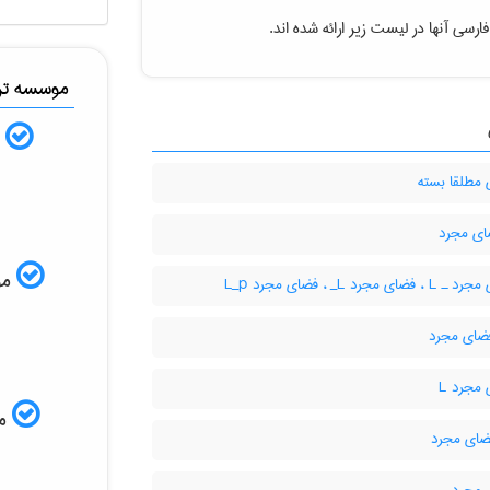
رسی آنها در لیست زیر ارائه شده اند.
موسسه ترج
ب
مطلقا بسته
موس
ای مجرد L‌_ ، فضای مجرد L‌_‌p
مجرد L
مم