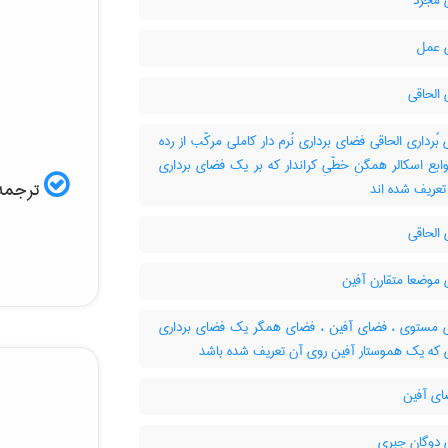
مجرد
 عمل
الحاقی
ُرداری الحاقی فضای برداری نُرم دار کاملی مرکّب از رده
وابع اسکالر همگنِ خطّیِ کراندار که بر یک فضای برداری
ترجمه 
ر تعریف شده اند
الحاقی
موضعا متقارن آفین
مستوی ، فضای آفین ، فضای همگر یک فضای برداری
ای آفین
دوگان جبری