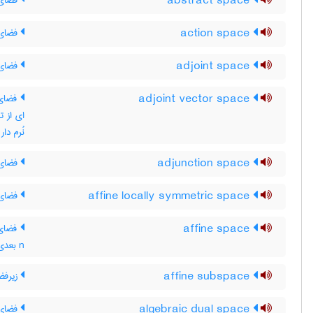
abstract space
فضای 
action space
فضای
adjoint space
فضای 
adjoint vector space
فضای ب
ای از ت
نُرم دا
adjunction space
فضای 
affine locally symmetric space
فضای 
affine space
فضای 
n بعدی که یک هموستار آفین روی آن تعریف شده باشد
affine subspace
زیرفض
algebraic dual space
فضای 