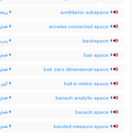
annihilator subspace
زیرفض
arcwise connected space
فضای 
backspace
پس‌بر
bair space
فضای 
bair zero dimensional space
فضای 
ball in metric space
گوی د
banach analytic space
فضای ت
banach space
فضای 
banded measure space
فضای ا