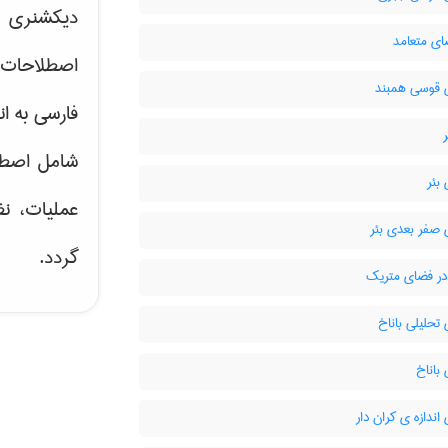
دیکشنری ت
ای متعامد
اصطلاحات 
قوسی همبند
فارسی به ان
شامل اصط
بئر
عملیات، نظ
صفر بعدی بئر
گردد.
ر فضای متریک
حلیلی باناخ
باناخ
ندازه ی کران دار