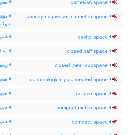
cartesian space
فضای 
cauchy sequence in a metric space
دنبال
متریک
cavity space
فضای 
closed half space
نیم ف
closed linear subspace
زیرفض
cohomologically connected space
فضای 
column space
فضای 
compact metric space
فضای 
compact space
فضای 