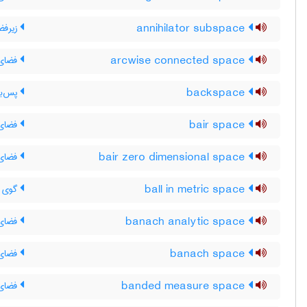
annihilator subspace
زیرفض
arcwise connected space
فضای 
backspace
پس‌بر
bair space
فضای 
bair zero dimensional space
فضای 
ball in metric space
گوی د
banach analytic space
فضای ت
banach space
فضای 
banded measure space
فضای ا