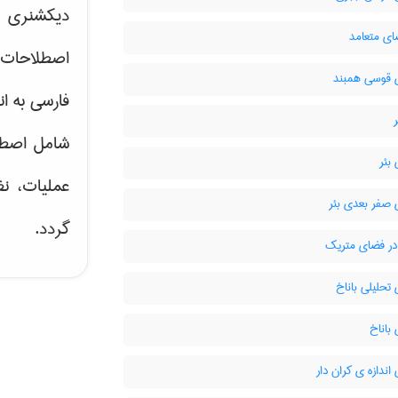
دیکشنری ت
ای متعامد
اصطلاحات 
قوسی همبند
فارسی به ان
شامل اصط
بئر
عملیات، نظ
صفر بعدی بئر
گردد.
ر فضای متریک
حلیلی باناخ
باناخ
ندازه ی کران دار