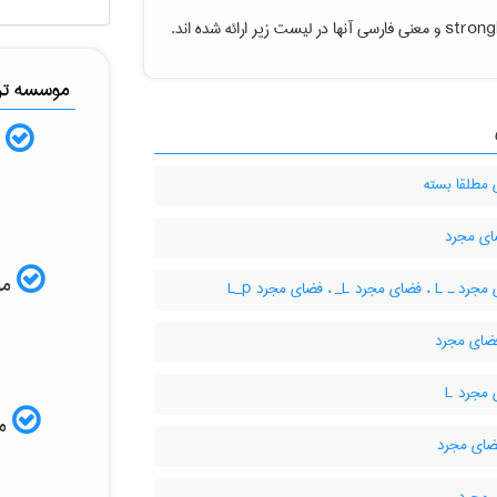
stron
و معنی فارسی آنها در لیست زیر ارائه شده اند.
موسسه ترج
ب
مطلقا بسته
موس
ای مجرد L‌_ ، فضای مجرد L‌_‌p
مجرد L
مم