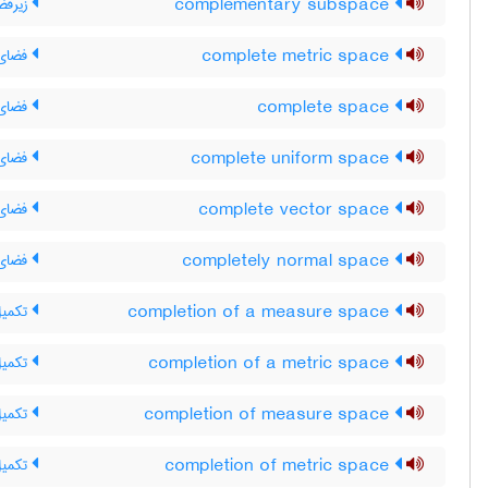
complementary subspace
زیرفض
complete metric space
فضای 
complete space
فضای 
complete uniform space
فضای 
complete vector space
فضای 
completely normal space
فضای ک
completion of a measure space
تکمیل
completion of a metric space
تکمیل
completion of measure space
تکمیل
completion of metric space
تکمیل