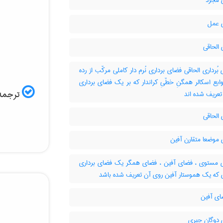
مجرد
 عمل
الحاقی
ُرداری الحاقی فضای برداری نُرم دار کاملی مرکّب از رده
وابع اسکالر همگنِ خطّیِ کراندار که بر یک فضای برداری
ترجمه 
ر تعریف شده اند
الحاقی
موضعا متقارن آفین
مستوی ، فضای آفین ، فضای همگر یک فضای برداری
ای آفین
دوگان جبری