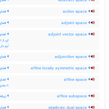
abstract space
فضای 
action space
فضای
adjoint space
فضای 
adjoint vector space
فضای ب
ای از ت
نُرم دا
adjunction space
فضای 
affine locally symmetric space
فضای 
affine space
فضای 
n بعدی که یک هموستار آفین روی آن تعریف شده باشد
affine subspace
زیرفض
algebraic dual space
فضای 