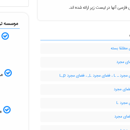
فارسی آنها در لیست زیر ارائه شده اند.
موسسه ترج
ب
مطلقا بسته
موس
ای مجرد L‌_ ، فضای مجرد L‌_‌p
مجرد L
مم