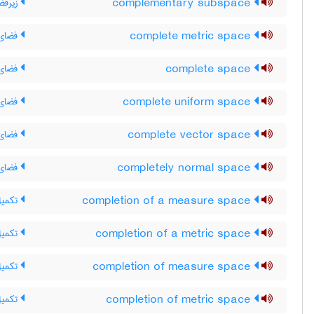
complementary subspace
زیرفض
complete metric space
فضای 
complete space
فضای 
complete uniform space
فضای 
complete vector space
فضای 
completely normal space
فضای ک
completion of a measure space
تکمیل
completion of a metric space
تکمیل
completion of measure space
تکمیل
completion of metric space
تکمیل