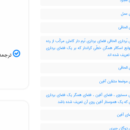
مجرد
 عمل
الحاقی
ُرداری الحاقی فضای برداری نُرم دار کاملی مرکّب از رده
وابع اسکالر همگنِ خطّیِ کراندار که بر یک فضای برداری
ترجمه 
ر تعریف شده اند
الحاقی
موضعا متقارن آفین
مستوی ، فضای آفین ، فضای همگر یک فضای برداری
ای آفین
دوگان جبری