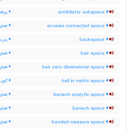
annihilator subspace
زیرفض
arcwise connected space
فضای 
backspace
پس‌بر
bair space
فضای 
bair zero dimensional space
فضای 
ball in metric space
گوی د
banach analytic space
فضای ت
banach space
فضای 
banded measure space
فضای ا