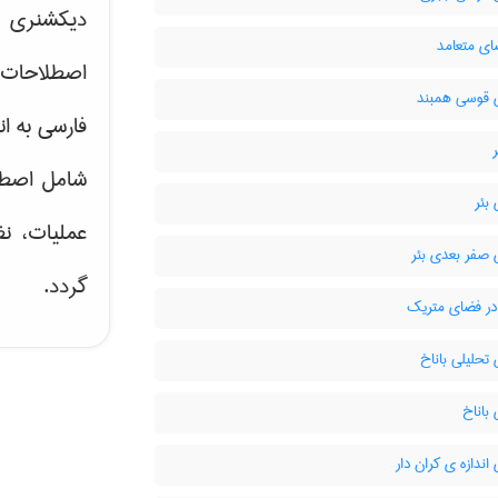
دیکشنری ت
ای متعامد
اصطلاحات 
قوسی همبند
فارسی به ان
شامل اصط
بئر
عملیات، نظ
صفر بعدی بئر
گردد.
ر فضای متریک
حلیلی باناخ
باناخ
ندازه ی کران دار