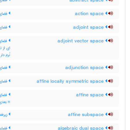
abstract space
فضای 
action space
فضای
adjoint space
فضای 
adjoint vector space
فضای ب
ای از ت
نُرم دا
adjunction space
فضای 
affine locally symmetric space
فضای 
affine space
فضای 
n بعدی که یک هموستار آفین روی آن تعریف شده باشد
affine subspace
زیرفض
algebraic dual space
فضای 