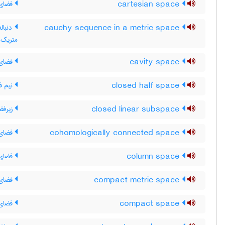
cartesian space
فضای 
cauchy sequence in a metric space
دنبال
متریک
cavity space
فضای 
closed half space
نیم ف
closed linear subspace
زیرفض
cohomologically connected space
فضای 
column space
فضای 
compact metric space
فضای 
compact space
فضای 