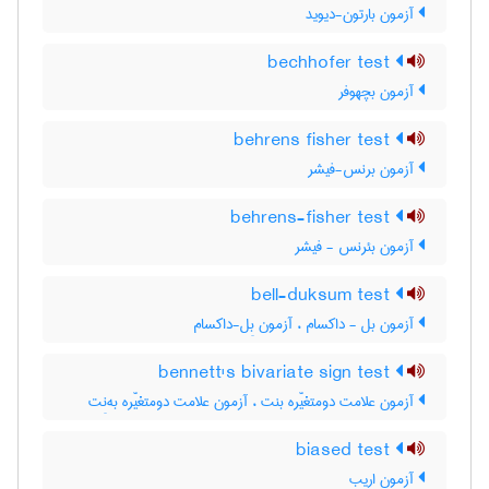
آزمون بارتون-دیوید
bechhofer test
آزمون بچهوفر
behrens fisher test
آزمون برنس-فیشر
behrens-fisher test
آزمون بئرنس - فیشر
bell-duksum test
آزمون بل - داکسام ، آزمون بِل-داکسام
bennett's bivariate sign test
آزمون علامت دومتغیّره بنت ، آزمون علامت دومتغیّره به‌نِت
biased test
آزمون اریب