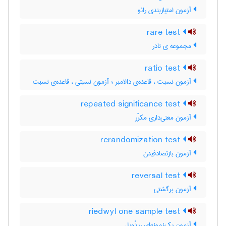
آزمون امتیازبندی رائو
rare test
مجموعه ی نادر
ratio test
آزمون نسبت ، قاعده‌ی دالامبر ؛ آزمون نسبتی ، قاعده‌ی نسبت
repeated significance test
آزمون معنی‌داری مکرّر
rerandomization test
آزمون بازتصادفیدن
reversal test
آزمون برگشتی
riedwyl one sample test
آزمون یک‌نمونه‌ای ریدْویل