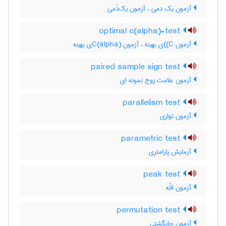
آزمون یک دمی ، آزمون یک‌دُمی
optimal c(alpha)-test
آزمون C)‌)ی بهینه ، آزمون C(‌‌a‌l‌p‌h‌a)ی بهینه
paired sample sign test
آزمون علامت زوج نمونه ای
parallelism test
آزمون توازی
parametric test
آزمایش پارامتری
peak test
آزمون قلّه
permutation test
آزمون جایگشتی