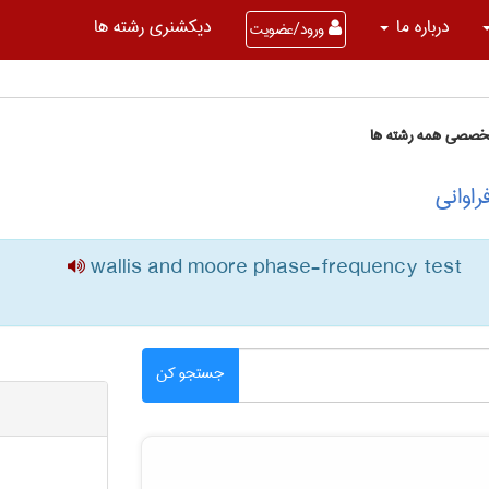
درباره ما
دیکشنری رشته ها
ورود/عضویت
تخصصی همه رشته ها
راوانی
wallis and moore phase-frequency test
جستجو کن