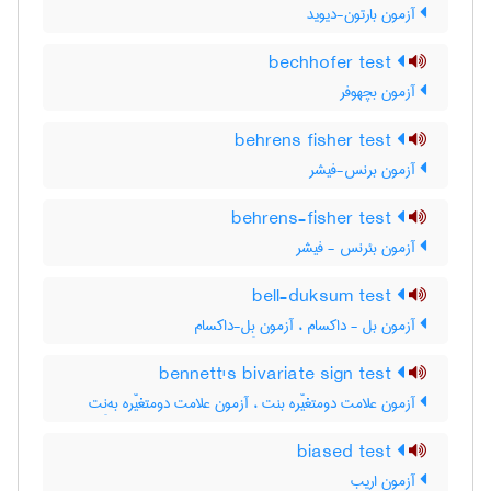
آزمون بارتون-دیوید
bechhofer test
آزمون بچهوفر
behrens fisher test
آزمون برنس-فیشر
behrens-fisher test
آزمون بئرنس - فیشر
bell-duksum test
آزمون بل - داکسام ، آزمون بِل-داکسام
bennett's bivariate sign test
آزمون علامت دومتغیّره بنت ، آزمون علامت دومتغیّره به‌نِت
biased test
آزمون اریب