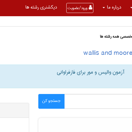
درباره ما
دیکشنری رشته ها
ورود/عضویت
تخصصی همه رشته ها
آزمون والیس و مور برای فازفراوانی
جستجو کن