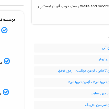
wallis and moor
و معنی فارسی آنها در لیست زیر
موسسه ترج
ب
 آبل
 پذیرش
موس
کامیابی ، آزمون موفقیت ، آزمون توفیق
قریباً ناوردا ، آزمون تقریبا ناوردا
مم
 سری متناوب
 اندرسون-دارلینگ