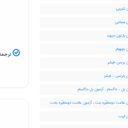
 تقریبی
 مجانبی
بارتون-دیوید
 بچهوفر
ترجمه 
 برنس-فیشر
 بئرنس - فیشر
بل - داکسام ، آزمون بِل-داکسام
علامت دومتغیّره بنت ، آزمون علامت دومتغیّره به‌نِت
 اریب