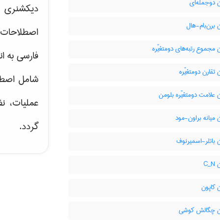
 دوجمله‌ای
دیکشنری ت
برن‌بام-هال
اصطلاحات 
مجموع رتبه‌های دومتغیّره
فارسی به ان
تقارن دومتغیّره
شامل اصط
علامت دومتغیّره بلومن
عملیات، نظ
میانه براون-مود
گردد.
 باتلر-اسمیرنوف
C‌
 کاپون
 چگالش کوشی