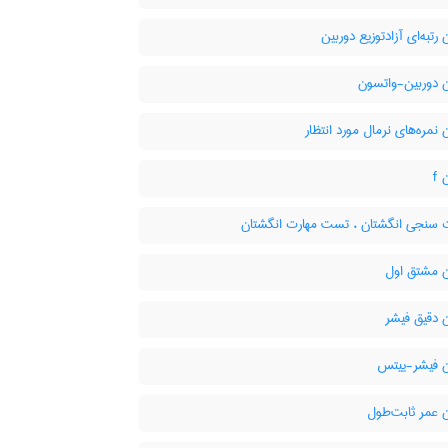
رتبه‌ای آزادتوزیع دوربین
 دوربین-واتسون
نمره‌های نرمال مورد انتظار
f
 سنجی انگشتان ، تست مهارت انگشتان
 مشتق اول
 دقیق فیشر
 فیشر-ییتس
 عمر ثابت‌طول