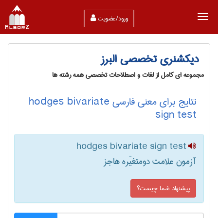
ورود/عضویت
دیکشنری تخصصی البرز
مجموعه ای کامل از لغات و اصطلاحات تخصصی همه رشته ها
نتایج برای معنی فارسی hodges bivariate
sign test
hodges bivariate sign test
آزمون علامت دومتغیّره هاجز
پیشنهاد شما چیست؟