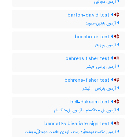
آزمون مجانبی
barton-david test
آزمون بارتون-دیوید
bechhofer test
آزمون بچهوفر
behrens fisher test
آزمون برنس-فیشر
behrens-fisher test
آزمون بئرنس - فیشر
bell-duksum test
آزمون بل - داکسام ، آزمون بِل-داکسام
bennett's bivariate sign test
آزمون علامت دومتغیّره بنت ، آزمون علامت دومتغیّره به‌نِت