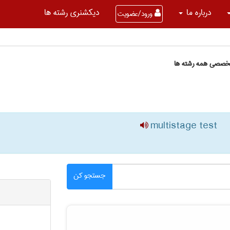
درباره ما
دیکشنری رشته ها
ورود/عضویت
تخصصی همه رشته ها
multistage test
جستجو کن