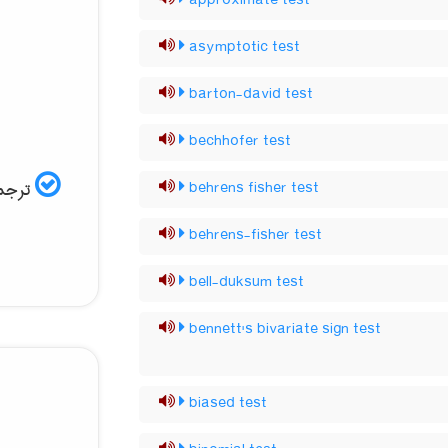
approximate test
asymptotic test
barton-david test
bechhofer test
ترجمه
behrens fisher test
behrens-fisher test
bell-duksum test
bennett's bivariate sign test
biased test