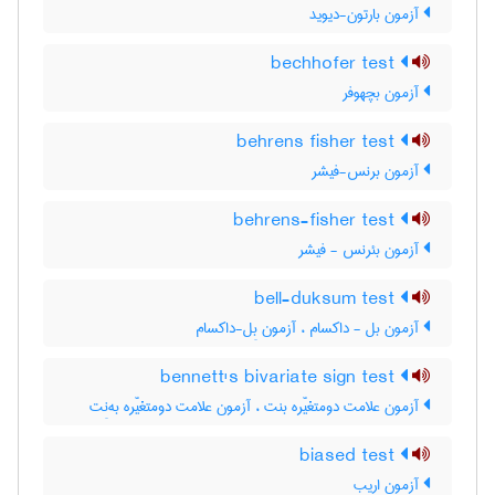
آزمون بارتون-دیوید
bechhofer test
آزمون بچهوفر
behrens fisher test
آزمون برنس-فیشر
behrens-fisher test
آزمون بئرنس - فیشر
bell-duksum test
آزمون بل - داکسام ، آزمون بِل-داکسام
bennett's bivariate sign test
آزمون علامت دومتغیّره بنت ، آزمون علامت دومتغیّره به‌نِت
biased test
آزمون اریب