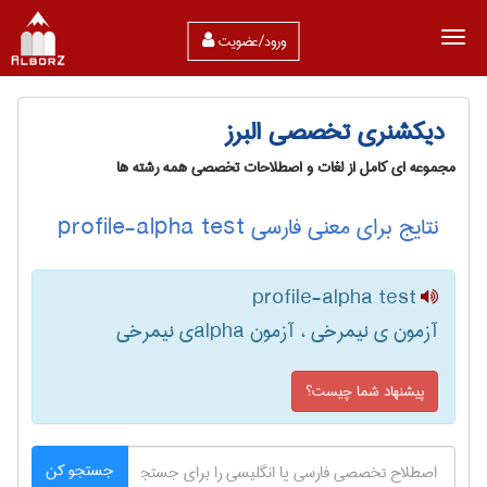
ورود/عضویت
دیکشنری تخصصی البرز
مجموعه ای کامل از لغات و اصطلاحات تخصصی همه رشته ها
نتایج برای معنی فارسی profile-alpha test
profile-alpha test
آزمون ی نیمرخی ، آزمون ‌a‌l‌p‌h‌aی نیمرخی
پیشنهاد شما چیست؟
جستجو کن