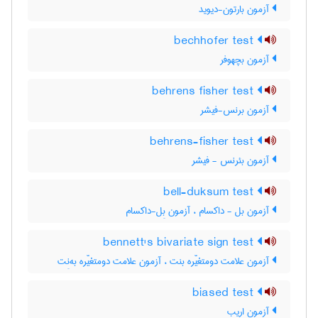
آزمون بارتون-دیوید
bechhofer test
آزمون بچهوفر
behrens fisher test
آزمون برنس-فیشر
behrens-fisher test
آزمون بئرنس - فیشر
bell-duksum test
آزمون بل - داکسام ، آزمون بِل-داکسام
bennett's bivariate sign test
آزمون علامت دومتغیّره بنت ، آزمون علامت دومتغیّره به‌نِت
biased test
آزمون اریب