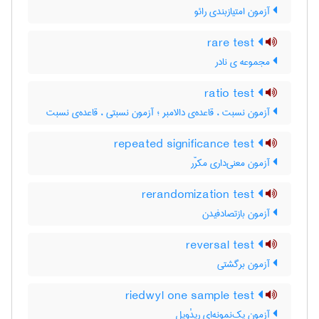
آزمون امتیازبندی رائو
rare test
مجموعه ی نادر
ratio test
آزمون نسبت ، قاعده‌ی دالامبر ؛ آزمون نسبتی ، قاعده‌ی نسبت
repeated significance test
آزمون معنی‌داری مکرّر
rerandomization test
آزمون بازتصادفیدن
reversal test
آزمون برگشتی
riedwyl one sample test
آزمون یک‌نمونه‌ای ریدْویل