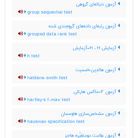
آزمون دنباله‌ای گروهی
group sequential test
آزمون رتبه‌ای داده‌های گروه‌بندی شده
grouped data rank test
آزمایش H ، H-آزمایش
h test
آزمون هالدِین-اسمیت
haldane-smith test
آزمون F-ماکس هارتلی
hartley's f-max test
آزمون مشخص‌سازی هاوسمان
hausman specification test
آزمون علامت دومتغیّره هاجز