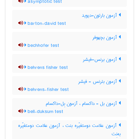
asymptotic test
آزمون بارتون-دیوید
barton-david test
آزمون بچهوفر
bechhofer test
آزمون برنس-فیشر
behrens fisher test
آزمون بئرنس - فیشر
behrens-fisher test
آزمون بل - داکسام ، آزمون بِل-داکسام
bell-duksum test
آزمون علامت دومتغیّره بنت ، آزمون علامت دومتغیّره
به‌نِت