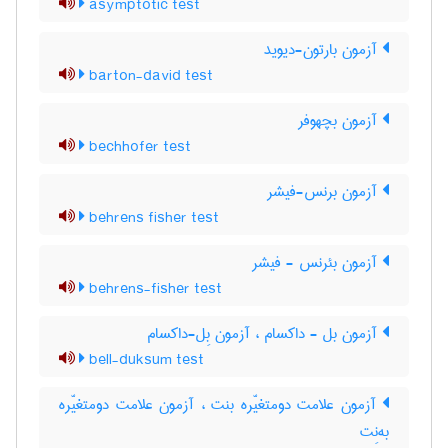
asymptotic test
آزمون بارتون-دیوید
barton-david test
آزمون بچهوفر
bechhofer test
آزمون برنس-فیشر
behrens fisher test
آزمون بئرنس - فیشر
behrens-fisher test
آزمون بل - داکسام ، آزمون بِل-داکسام
bell-duksum test
آزمون علامت دومتغیّره بنت ، آزمون علامت دومتغیّره
به‌نِت