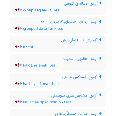
آزمون دنباله‌ای گروهی
group sequential test
آزمون رتبه‌ای داده‌های گروه‌بندی شده
grouped data rank test
آزمایش H ، H-آزمایش
h test
آزمون هالدِین-اسمیت
haldane-smith test
آزمون F-ماکس هارتلی
hartley's f-max test
آزمون مشخص‌سازی هاوسمان
hausman specification test
آزمون علامت دومتغیّره هاجز