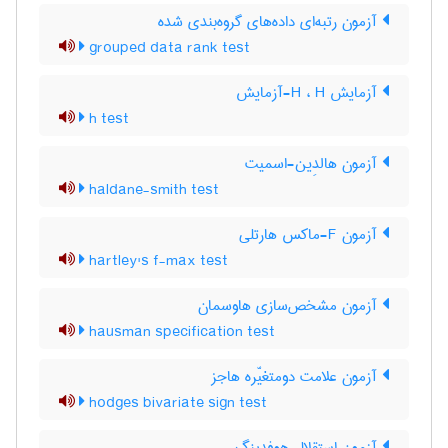
آزمون رتبه‌ای داده‌های گروه‌بندی شده
grouped data rank test
آزمایش H ، H-آزمایش
h test
آزمون هالدِین-اسمیت
haldane-smith test
آزمون F-ماکس هارتلی
hartley's f-max test
آزمون مشخص‌سازی هاوسمان
hausman specification test
آزمون علامت دومتغیّره هاجز
hodges bivariate sign test