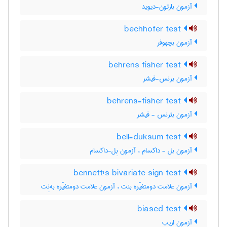
آزمون بارتون-دیوید
bechhofer test
آزمون بچهوفر
behrens fisher test
آزمون برنس-فیشر
behrens-fisher test
آزمون بئرنس - فیشر
bell-duksum test
آزمون بل - داکسام ، آزمون بِل-داکسام
bennett's bivariate sign test
آزمون علامت دومتغیّره بنت ، آزمون علامت دومتغیّره به‌نِت
biased test
آزمون اریب