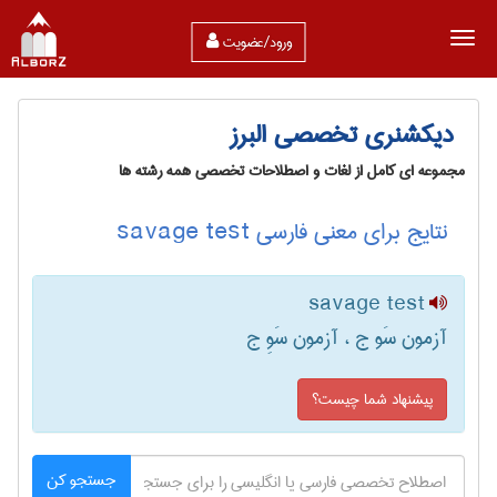
ورود/عضویت
دیکشنری تخصصی البرز
مجموعه ای کامل از لغات و اصطلاحات تخصصی همه رشته ها
نتایج برای معنی فارسی savage test
savage test
آزمون سَو ج ، آزمون سَوِ ج
پیشنهاد شما چیست؟
جستجو کن