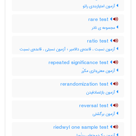
آزمون امتیازبندی رائو
rare test
مجموعه ی نادر
ratio test
آزمون نسبت ، قاعده‌ی دالامبر ؛ آزمون نسبتی ، قاعده‌ی نسبت
repeated significance test
آزمون معنی‌داری مکرّر
rerandomization test
آزمون بازتصادفیدن
reversal test
آزمون برگشتی
riedwyl one sample test
آزمون یک‌نمونه‌ای ریدْویل