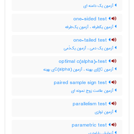
آزمون یک دامنه ای
one-sided test
آزمون یکطرفه ، آزمون یک‌طرفه
one-tailed test
آزمون یک دمی ، آزمون یک‌دُمی
optimal c(alpha)-test
آزمون C)‌)ی بهینه ، آزمون C(‌‌a‌l‌p‌h‌a)ی بهینه
paired sample sign test
آزمون علامت زوج نمونه ای
parallelism test
آزمون توازی
parametric test
آزمایش پارامتری