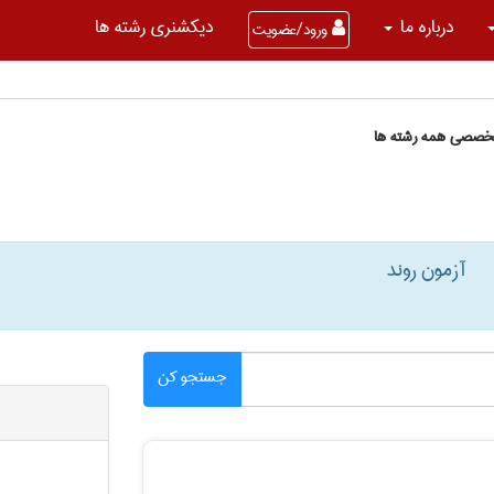
درباره ما
دیکشنری رشته ها
ورود/عضویت
تخصصی همه رشته ها
آزمون روند
جستجو کن