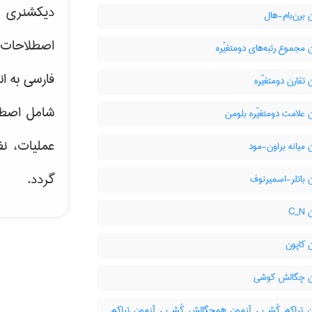
دیکشنری ت
برن‌بام-هال
اصطلاحات 
مجموع رتبه‌های دومتغیّره
فارسی به ان
تقارن دومتغیّره
شامل اصط
علامت دومتغیّره بلومن
عملیات، نظ
میانه براون-مود
گردد.
 باتلر-اسمیرنوف
C‌
 کاپون
 چگالش کوشی
 تراکم کُشی ، آزمون همچگالش کُشی ، آزمون تراکم