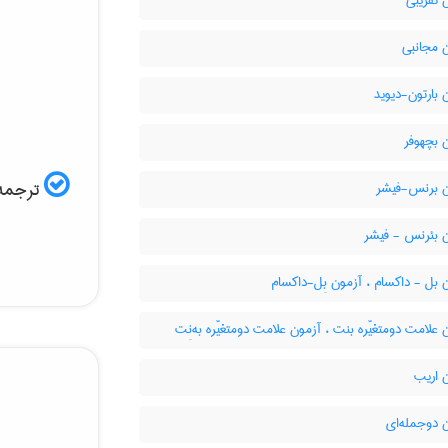
 تقریبی
 مجانبی
بارتون-دیوید
 بچهوفر
ترجمه 
 برنس-فیشر
 بئرنس - فیشر
بل - داکسام ، آزمون بِل-داکسام
علامت دومتغیّره بنت ، آزمون علامت دومتغیّره به‌نِت
 اریب
 دوجمله‌ای