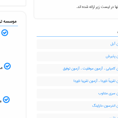
ا در لیست زیر ارائه شده اند.
موسسه ترج
ب
 آبل
 پذیرش
موس
کامیابی ، آزمون موفقیت ، آزمون توفیق
قریباً ناوردا ، آزمون تقریبا ناوردا
 سری متناوب
مم
 اندرسون-دارلینگ