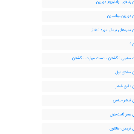
رتبه‌ای آزادتوزیع دوربین
 دوربین-واتسون
نمره‌های نرمال مورد انتظار
f
 سنجی انگشتان ، تست مهارت انگشتان
 مشتق اول
 دقیق فیشر
 فیشر-ییتس
 عمر ثابت‌طول
 فریمن-هالتون