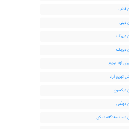
 قطعی
 دینی
دیریکله
دیریکله
ای آزاد توزیع
 توزیع آزاد
 دیکسون
 دودُمی
دامنه چندگانه دانکن