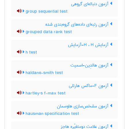
آزمون دنباله‌ای گروهی
group sequential test
آزمون رتبه‌ای داده‌های گروه‌بندی شده
grouped data rank test
آزمایش H ، H-آزمایش
h test
آزمون هالدِین-اسمیت
haldane-smith test
آزمون F-ماکس هارتلی
hartley's f-max test
آزمون مشخص‌سازی هاوسمان
hausman specification test
آزمون علامت دومتغیّره هاجز