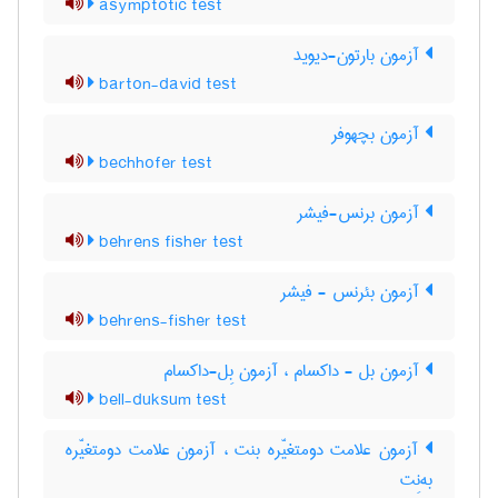
asymptotic test
آزمون بارتون-دیوید
barton-david test
آزمون بچهوفر
bechhofer test
آزمون برنس-فیشر
behrens fisher test
آزمون بئرنس - فیشر
behrens-fisher test
آزمون بل - داکسام ، آزمون بِل-داکسام
bell-duksum test
آزمون علامت دومتغیّره بنت ، آزمون علامت دومتغیّره
به‌نِت