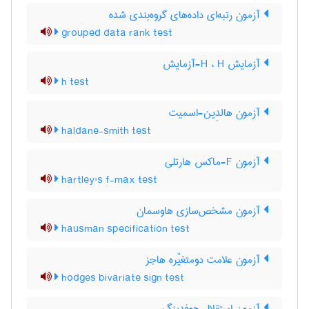
آزمون رتبه‌ای داده‌های گروه‌بندی شده
grouped data rank test
آزمایش H ، H-آزمایش
h test
آزمون هالدِین-اسمیت
haldane-smith test
آزمون F-ماکس هارتلی
hartley's f-max test
آزمون مشخص‌سازی هاوسمان
hausman specification test
آزمون علامت دومتغیّره هاجز
hodges bivariate sign test