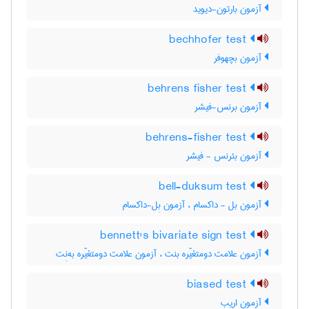
آزمون بارتون-دیوید
bechhofer test
آزمون بچهوفر
behrens fisher test
آزمون برنس-فیشر
behrens-fisher test
آزمون بئرنس - فیشر
bell-duksum test
آزمون بل - داکسام ، آزمون بِل-داکسام
bennett's bivariate sign test
آزمون علامت دومتغیّره بنت ، آزمون علامت دومتغیّره به‌نِت
biased test
آزمون اریب