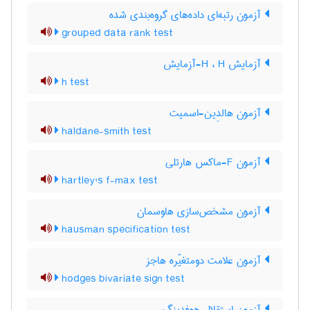
آزمون رتبه‌ای داده‌های گروه‌بندی شده
grouped data rank test
آزمایش H ، H-آزمایش
h test
آزمون هالدِین-اسمیت
haldane-smith test
آزمون F-ماکس هارتلی
hartley's f-max test
آزمون مشخص‌سازی هاوسمان
hausman specification test
آزمون علامت دومتغیّره هاجز
hodges bivariate sign test