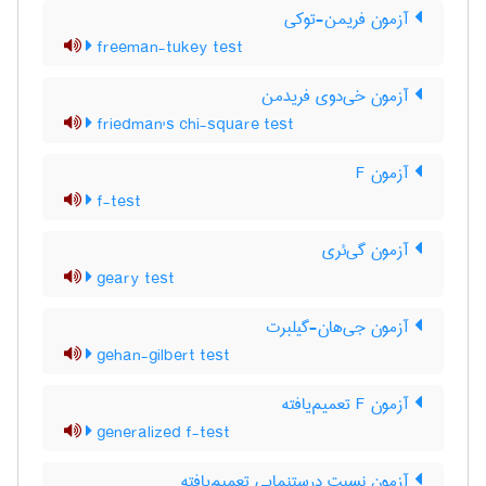
آزمون فریمن-توکی
freeman-tukey test
آزمون خی‌دوی فریدمن
friedman's chi-square test
آزمون F
f-test
آزمون گی‌ئری
geary test
آزمون جی‌هان-گیلبرت
gehan-gilbert test
آزمون F تعمیم‌یافته
generalized f-test
آزمون نسبت درستنمایی تعمیم‌یافته