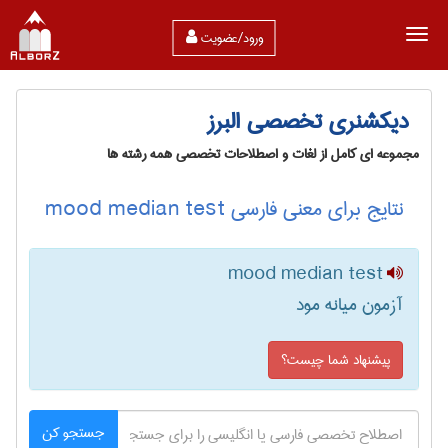
ورود/عضویت
دیکشنری تخصصی البرز
مجموعه ای کامل از لغات و اصطلاحات تخصصی همه رشته ها
نتایج برای معنی فارسی mood median test
mood median test
آزمون میانه مود
پیشنهاد شما چیست؟
جستجو کن