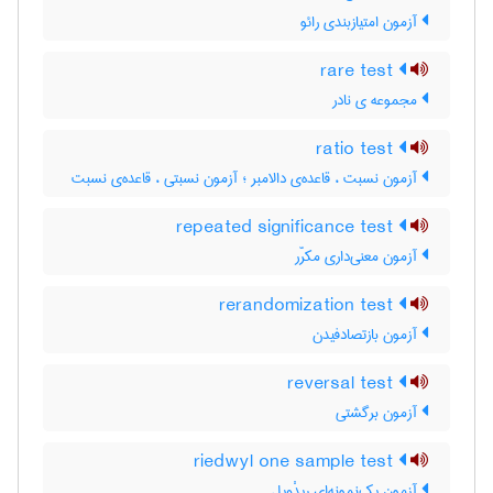
آزمون امتیازبندی رائو
rare test
مجموعه ی نادر
ratio test
آزمون نسبت ، قاعده‌ی دالامبر ؛ آزمون نسبتی ، قاعده‌ی نسبت
repeated significance test
آزمون معنی‌داری مکرّر
rerandomization test
آزمون بازتصادفیدن
reversal test
آزمون برگشتی
riedwyl one sample test
آزمون یک‌نمونه‌ای ریدْویل