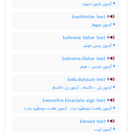
آزمون بارتون-دیوید
bechhofer test
آزمون بچهوفر
behrens fisher test
آزمون برنس-فیشر
behrens-fisher test
آزمون بئرنس - فیشر
bell-duksum test
آزمون بل - داکسام ، آزمون بِل-داکسام
bennett's bivariate sign test
آزمون علامت دومتغیّره بنت ، آزمون علامت دومتغیّره به‌نِت
biased test
آزمون اریب