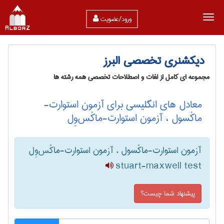
ورود/عضویت
دیکشنری تخصصی البرز
مجموعه ای کامل از لغات و اصطلاحات تخصصی همه رشته ها
معادل های انگلیسی برای آزمون استوارت-
ماکْسول ، آزمون استوارت-ماکْس‌وِل
آزمون استوارت-ماکْسول ، آزمون استوارت-ماکْس‌وِل
stuart-maxwell test
پیشنهاد شما چیست؟