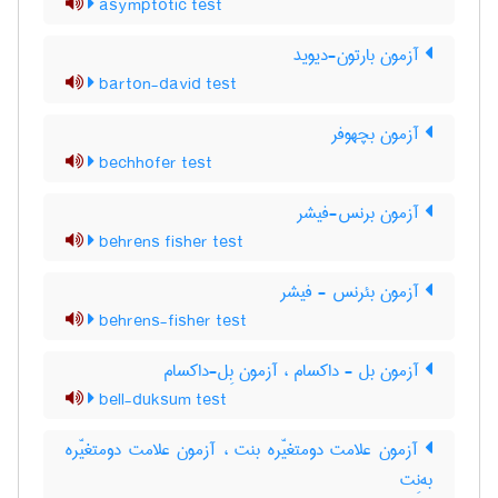
asymptotic test
آزمون بارتون-دیوید
barton-david test
آزمون بچهوفر
bechhofer test
آزمون برنس-فیشر
behrens fisher test
آزمون بئرنس - فیشر
behrens-fisher test
آزمون بل - داکسام ، آزمون بِل-داکسام
bell-duksum test
آزمون علامت دومتغیّره بنت ، آزمون علامت دومتغیّره
به‌نِت