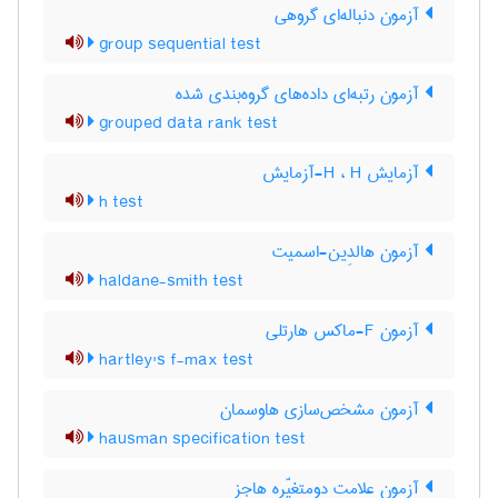
آزمون دنباله‌ای گروهی
group sequential test
آزمون رتبه‌ای داده‌های گروه‌بندی شده
grouped data rank test
آزمایش H ، H-آزمایش
h test
آزمون هالدِین-اسمیت
haldane-smith test
آزمون F-ماکس هارتلی
hartley's f-max test
آزمون مشخص‌سازی هاوسمان
hausman specification test
آزمون علامت دومتغیّره هاجز