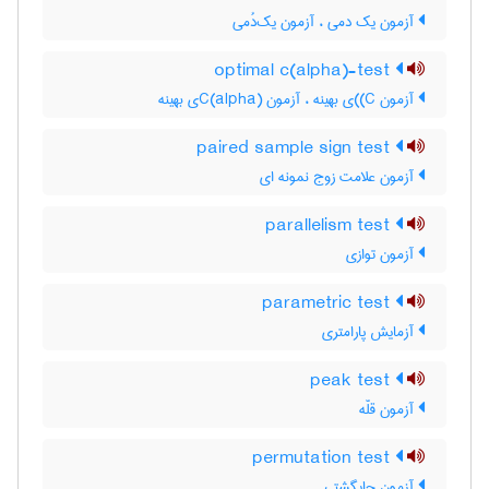
آزمون یک دمی ، آزمون یک‌دُمی
optimal c(alpha)-test
آزمون C)‌)ی بهینه ، آزمون C(‌‌a‌l‌p‌h‌a)ی بهینه
paired sample sign test
آزمون علامت زوج نمونه ای
parallelism test
آزمون توازی
parametric test
آزمایش پارامتری
peak test
آزمون قلّه
permutation test
آزمون جایگشتی