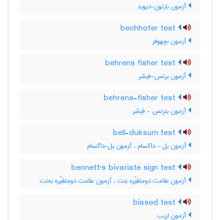
آزمون بارتون-دیوید
bechhofer test
آزمون بچهوفر
behrens fisher test
آزمون برنس-فیشر
behrens-fisher test
آزمون بئرنس - فیشر
bell-duksum test
آزمون بل - داکسام ، آزمون بِل-داکسام
bennett's bivariate sign test
آزمون علامت دومتغیّره بنت ، آزمون علامت دومتغیّره به‌نِت
biased test
آزمون اریب