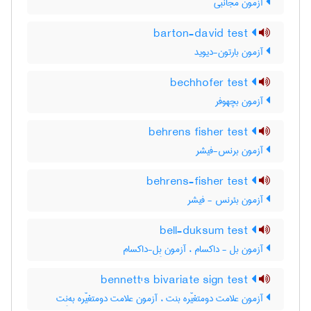
آزمون مجانبی
barton-david test
آزمون بارتون-دیوید
bechhofer test
آزمون بچهوفر
behrens fisher test
آزمون برنس-فیشر
behrens-fisher test
آزمون بئرنس - فیشر
bell-duksum test
آزمون بل - داکسام ، آزمون بِل-داکسام
bennett's bivariate sign test
آزمون علامت دومتغیّره بنت ، آزمون علامت دومتغیّره به‌نِت