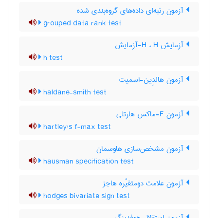
آزمون رتبه‌ای داده‌های گروه‌بندی شده
grouped data rank test
آزمایش H ، H-آزمایش
h test
آزمون هالدِین-اسمیت
haldane-smith test
آزمون F-ماکس هارتلی
hartley's f-max test
آزمون مشخص‌سازی هاوسمان
hausman specification test
آزمون علامت دومتغیّره هاجز
hodges bivariate sign test