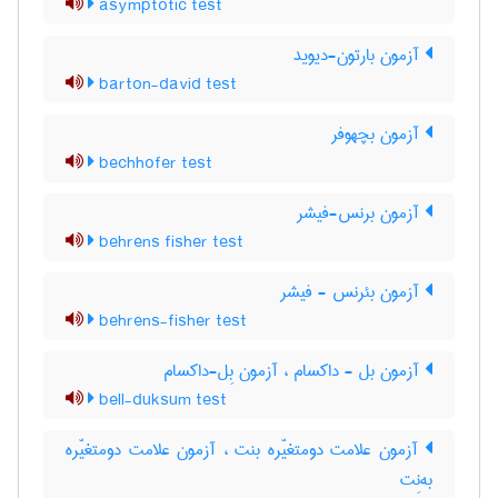
asymptotic test
آزمون بارتون-دیوید
barton-david test
آزمون بچهوفر
bechhofer test
آزمون برنس-فیشر
behrens fisher test
آزمون بئرنس - فیشر
behrens-fisher test
آزمون بل - داکسام ، آزمون بِل-داکسام
bell-duksum test
آزمون علامت دومتغیّره بنت ، آزمون علامت دومتغیّره
به‌نِت