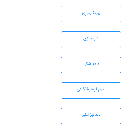
بيوتكنولوژی
داروسازی
دامپزشكی
علوم آزمايشگاهی
دندانپزشكی