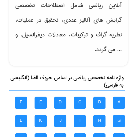
آنلاین ریاضی شامل اصطلاحات تخصصی
گرایش های
آنالیز عددی، تحقیق در عملیات،
نظریه گراف و تركیبات، معادلات دیفرانسیل
، و
... می گردد.
واژه نامه تخصصی
رياضی
بر اساس حروف الفبا (انگلیسی
به فارسی)
F
E
D
C
B
A
L
K
J
I
H
G