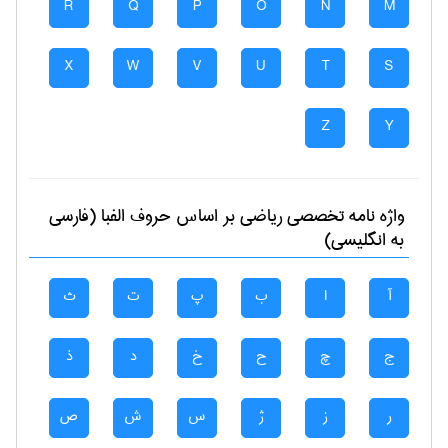
R
Q
P
O
N
M
X
W
V
U
T
S
Z
Y
واژه نامه تخصصی
رياضی
بر اساس حروف الفبا (فارسی
به انگلیسی)
آ
ا
ب
پ
ت
ث
ج
چ
ح
خ
د
ذ
ر
ز
ژ
س
ش
ص