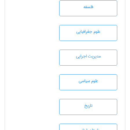
فلسفه
علوم جغرافيايی
مديريت اجرايی
علوم سياسی
تاريخ