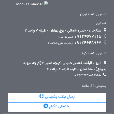
تماس با شعبه تهران
شعبه تهران
ستارخان - خسرو شمالی - برج بهاران - طبقه 7 واحد 2
09124677115
مدیریت گروه
09124648967
مدیریت فناوری اطلاعات
تماس با شعبه کرج
البرز، نظرآباد، الغدیر جنوبی، کوچه غدیر 4 (کوچه شهید
بذرپاچ)، ساختمان ستاره، طبقه 4، پلاک 6
02645408358
پشتیبانی 24 ساعته
ارسال تیکت پشتیبانی
پشتیبانی تلگرام