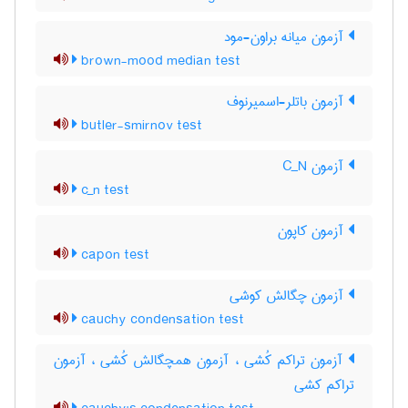
آزمون میانه براون-مود
brown-mood median test
آزمون باتلر-اسمیرنوف
butler-smirnov test
آزمون C‌_‌N
c_n test
آزمون کاپون
capon test
آزمون چگالش کوشی
cauchy condensation test
آزمون تراکم کُشی ، آزمون همچگالش کُشی ، آزمون
تراکم کشی