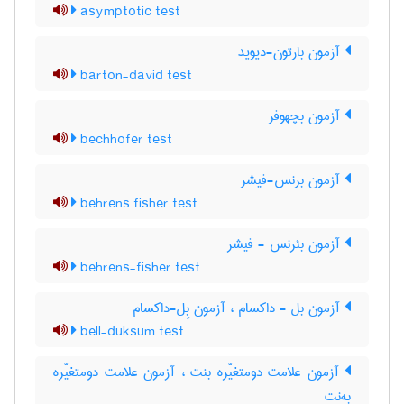
asymptotic test
آزمون بارتون-دیوید
barton-david test
آزمون بچهوفر
bechhofer test
آزمون برنس-فیشر
behrens fisher test
آزمون بئرنس - فیشر
behrens-fisher test
آزمون بل - داکسام ، آزمون بِل-داکسام
bell-duksum test
آزمون علامت دومتغیّره بنت ، آزمون علامت دومتغیّره
به‌نِت