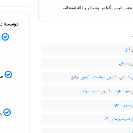
معنی فارسی آنها در لیست زیر ارائه شده اند.
موسسه ترج
ب
 آبل
 پذیرش
موس
کامیابی ، آزمون موفقیت ، آزمون توفیق
قریباً ناوردا ، آزمون تقریبا ناوردا
 سری متناوب
مم
 اندرسون-دارلینگ