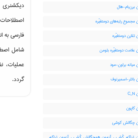
دیکشنری ت
برن‌بام-هال
اصطلاحات 
مجموع رتبه‌های دومتغیّره
فارسی به ان
تقارن دومتغیّره
شامل اصط
علامت دومتغیّره بلومن
عملیات، نظ
میانه براون-مود
گردد.
 باتلر-اسمیرنوف
C‌
 کاپون
 چگالش کوشی
 تراکم کُشی ، آزمون همچگالش کُشی ، آزمون تراکم