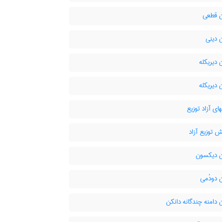
 قطعی
 دینی
دیریکله
دیریکله
ای آزاد توزیع
 توزیع آزاد
 دیکسون
 دودُمی
دامنه چندگانه دانکن