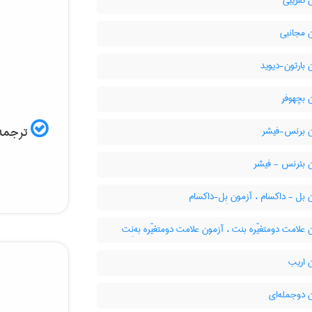
 تقریبی
 مجانبی
بارتون-دیوید
 بچهوفر
ترجمه 
 برنس-فیشر
 بئرنس - فیشر
بل - داکسام ، آزمون بِل-داکسام
علامت دومتغیّره بنت ، آزمون علامت دومتغیّره به‌نِت
 اریب
 دوجمله‌ای