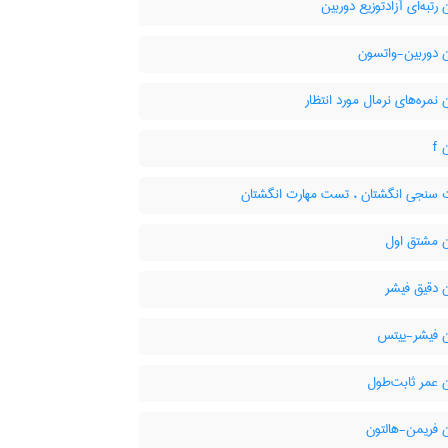
رتبه‌ای آزادتوزیع دوربین
 دوربین-واتسون
نمره‌های نرمال مورد انتظار
f
 سنجی انگشتان ، تست مهارت انگشتان
 مشتق اول
 دقیق فیشر
 فیشر-ییتس
 عمر ثابت‌طول
 فریمن-هالتون