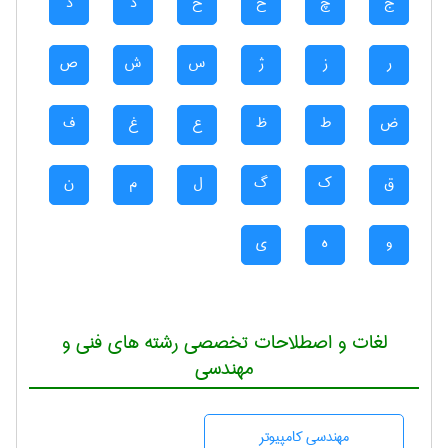
ج
چ
ح
خ
د
ذ
ر
ز
ژ
س
ش
ص
ض
ط
ظ
ع
غ
ف
ق
ک
گ
ل
م
ن
و
ه
ی
لغات و اصطلاحات تخصصی رشته های فنی و
مهندسی
مهندسی كامپيوتر