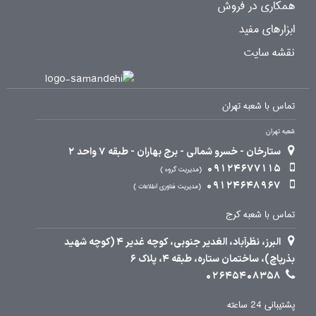
همکاری در فروش
ابزارهای مفید
نقشه سایت
تماس با شعبه تهران
شعبه تهران
ستارخان - خسرو شمالی - برج بهاران - طبقه 7 واحد 2
09124677115
مدیریت گروه
09124648967
مدیریت فناوری اطلاعات
تماس با شعبه کرج
البرز، نظرآباد، الغدیر جنوبی، کوچه غدیر 4 (کوچه شهید
بذرپاچ)، ساختمان ستاره، طبقه 4، پلاک 6
02645408358
پشتیبانی 24 ساعته