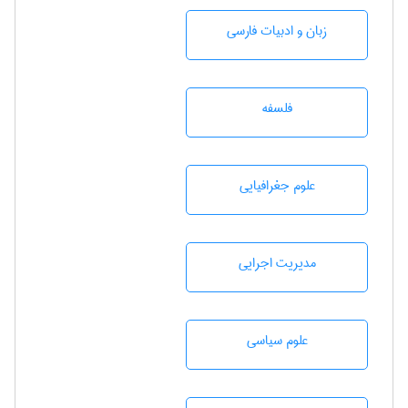
زبان و ادبيات فارسی
فلسفه
علوم جغرافيايی
مديريت اجرايی
علوم سياسی