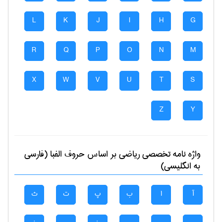
L
K
J
I
H
G
R
Q
P
O
N
M
X
W
V
U
T
S
Z
Y
واژه نامه تخصصی
رياضی
بر اساس حروف الفبا (فارسی
به انگلیسی)
آ
ا
ب
پ
ت
ث