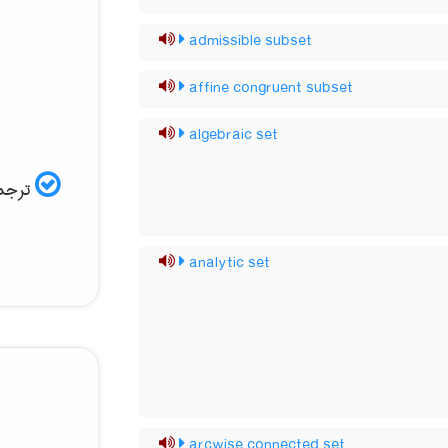
admissible subset
affine congruent subset
algebraic set
ترجمه
analytic set
arcwise connected set