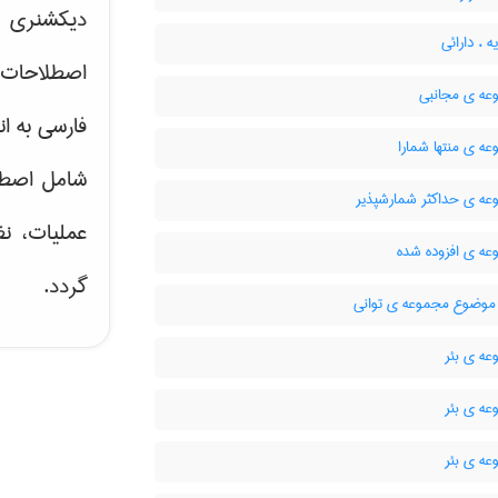
دیکشنری ت
 ، دارائی
اصطلاحات 
ه ی مجانبی
فارسی به ان
ه ی منتها شمارا
شامل اصط
ه ی حداکثر شمارشپذیر
عملیات، نظ
ه ی افزوده شده
گردد.
وضوع مجموعه ی توانی
ه ی بئر
ه ی بئر
ه ی بئر