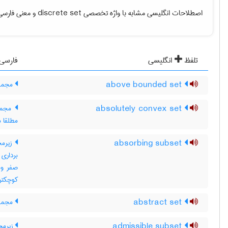
اصطلاحات انگلیسی مشابه با واژه تخصصی
discrete set
و معنی فارسی آ
تلفظ
انگلیسی
فارسی
above bounded set
مجموعه
absolutely convex set
مجموع
مطلقا 
absorbing subset
کوچکتر از b باشد ، ax عضو
abstract set
مجموع
admissible subset
زیرمج