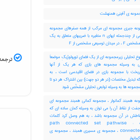
موعه ی آفینی همنهشت
ه جبری مجموعه ای مرکب از همه صفرهای مجموعه
مشخصی از چندجمله ایهای n متغیره با ضریبهای متعلق به یک
میدان توسیعی مشخصی از F
 تحلیلی زیرمجموعه ای از یک فضای توپولوژیکِ موضعاَ
ترجمه 
ی به وسیله مجموعه های بازی که هر یک از آنها
یخت با مجموعه بازی در فضای اقلیدسی است ، به
ه تبدیل مختصات (در هر دو جهت) بین اشتراک هر دو تا
مجموعه ها به وسیله توابعی تحلیلی مشخّص شود
ه همبند کمانوار ، مجموعه کمانی همبند مجموعه ای
فت از نقاط آن را می توان به وسیله کمان ساده ای که
اطش در آن مجموعه باشد ، به هم وصل کرد کلمات
مترادف : path connected set pathwise
connected set ، مجموعه ی مسیری همبند ، مجموعه ی
مانوار