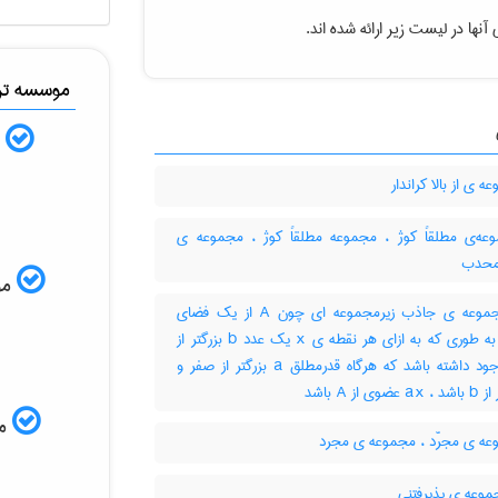
نها در لیست زیر ارائه شده اند.
موسسه ترج
ب
 ی از بالا کراندار
ه‌ی مطلقاً کوژ ، مجموعه مطلقاً کوژ ، مجموعه ی
محدب
موس
زیرمجموعه ی جاذب زیرمجموعه ای چون A از یک فضای
برداری به طوری که به ازای هر نقطه ی x یک عدد b بزرگتر از
صفر وجود داشته باشد که هرگاه قدرمطلق a بزرگتر از صفر و
ی از A باشد
مم
ه ی مجرّد ، مجموعه ی مجرد
موعه ی پذیرفتنی