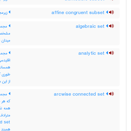
affine congruent subset
زیرمج
algebraic set
مجموع
میدان مشخص F ، در 
analytic set
مجموع
اقلیدس
همسانر
طوری ک
از این 
arcwise connected set
مجموع
که هر ج
همه نق
همبند ک