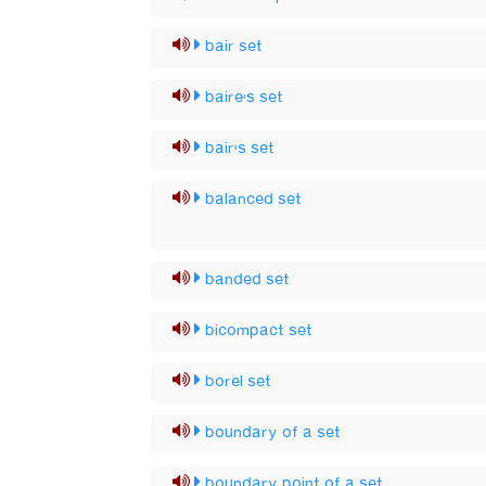
bair set
baire's set
bair's set
balanced set
banded set
bicompact set
borel set
boundary of a set
boundary point of a set