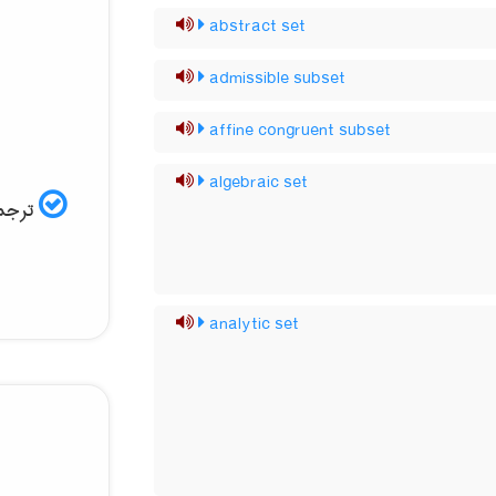
abstract set
admissible subset
affine congruent subset
algebraic set
ترجمه
analytic set