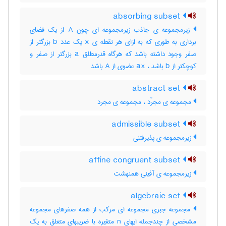
absorbing subset
زیرمجموعه ی جاذب زیرمجموعه ای چون A از یک فضای
برداری به طوری که به ازای هر نقطه ی x یک عدد b بزرگتر از
صفر وجود داشته باشد که هرگاه قدرمطلق a بزرگتر از صفر و
کوچکتر از b باشد ، ax عضوی از A باشد
abstract set
مجموعه ی مجرّد ، مجموعه ی مجرد
admissible subset
زیرمجموعه ی پذیرفتنی
affine congruent subset
زیرمجموعه ی آفینی همنهشت
algebraic set
مجموعه جبری مجموعه ای مرکب از همه صفرهای مجموعه
مشخصی از چندجمله ایهای n متغیره با ضریبهای متعلق به یک