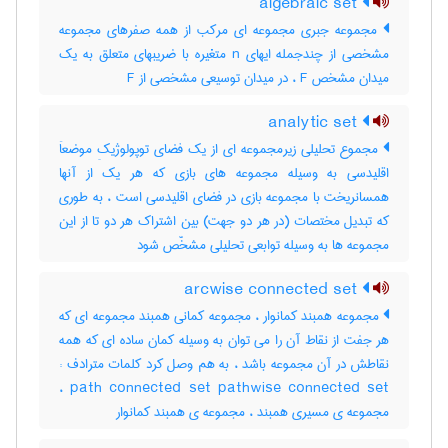
algebraic set
مجموعه جبری مجموعه ای مرکب از همه صفرهای مجموعه
مشخصی از چندجمله ایهای n متغیره با ضریبهای متعلق به یک
میدان مشخص F ، در میدان توسیعی مشخصی از F
analytic set
مجموع تحلیلی زیرمجموعه ای از یک فضای توپولوژیکِ موضعاَ
اقلیدسی به وسیله مجموعه های بازی که هر یک از آنها
همسانریخت با مجموعه بازی در فضای اقلیدسی است ، به طوری
که تبدیل مختصات (در هر دو جهت) بین اشتراک هر دو تا از این
مجموعه ها به وسیله توابعی تحلیلی مشخّص شود
arcwise connected set
مجموعه همبند کمانوار ، مجموعه کمانی همبند مجموعه ای که
هر جفت از نقاط آن را می توان به وسیله کمان ساده ای که همه
نقاطش در آن مجموعه باشد ، به هم وصل کرد کلمات مترادف :
path connected set pathwise connected set ،
مجموعه ی مسیری همبند ، مجموعه ی همبند کمانوار