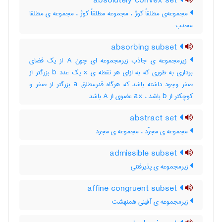
absolutely convex set
مجموعه‌ی مطلقاً کوژ ، مجموعه مطلقاً کوژ ، مجموعه ی مطلقا
محدب
absorbing subset
زیرمجموعه ی جاذب زیرمجموعه ای چون A از یک فضای
برداری به طوری که به ازای هر نقطه ی x یک عدد b بزرگتر از
صفر وجود داشته باشد که هرگاه قدرمطلق a بزرگتر از صفر و
کوچکتر از b باشد ، ax عضوی از A باشد
abstract set
مجموعه ی مجرّد ، مجموعه ی مجرد
admissible subset
زیرمجموعه ی پذیرفتنی
affine congruent subset
زیرمجموعه ی آفینی همنهشت